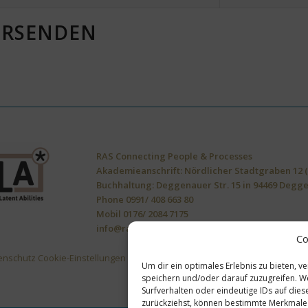
VERSENDEN
RAS Connecting People & Processes
Akademieanschrift: Nördlicher Stadtgraben 12 
Buchhaltung: Deggenauer Str. 15 in 94469 Degg
Phone
0991/ 408 663 80
Mobil
0176/ 2084 7175
info@ras-cpp.de
Co
enschutz
Cookie-Einstellungen
Widerrufsbelehrung
AGB
Lieferbedingung
Um dir ein optimales Erlebnis zu bieten, 
speichern und/oder darauf zuzugreifen. W
Surfverhalten oder eindeutige IDs auf die
zurückziehst, können bestimmte Merkmale 